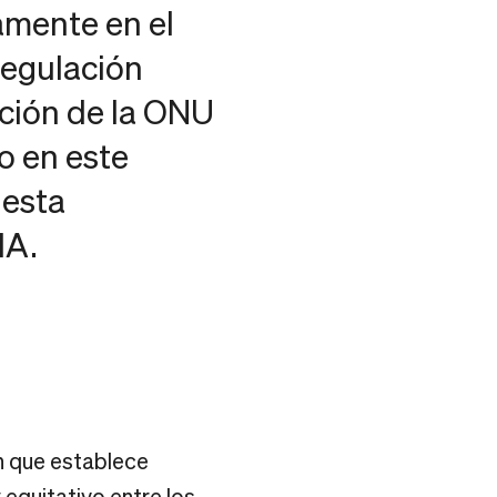
damente en el
regulación
ución de la ONU
co en este
 esta
IA.
n que establece
 equitativo entre los